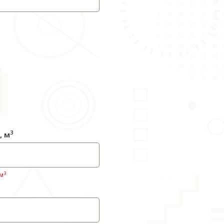
3
, м
3
 м