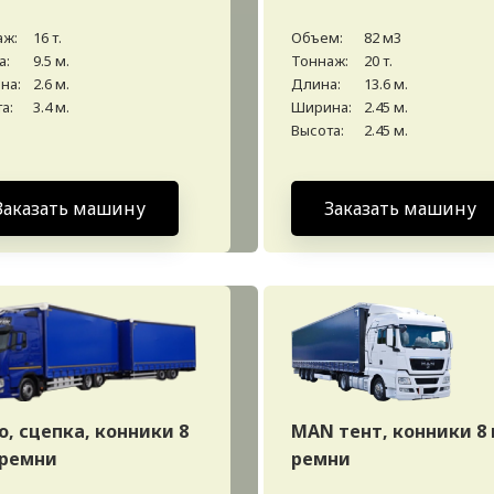
аж:
16 т.
Объем:
82 м3
а:
9.5 м.
Тоннаж:
20 т.
на:
2.6 м.
Длина:
13.6 м.
а:
3.4 м.
Ширина:
2.45 м.
Высота:
2.45 м.
Заказать машину
Заказать машину
o, сцепка, конники 8
MAN тент, конники 8 
 ремни
ремни