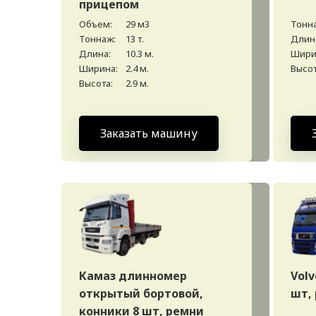
прицепом
Объем:
29 м3
Тонн
Тоннаж:
13 т.
Длин
Длина:
10.3 м.
Шири
Ширина:
2.4 м.
Высот
Высота:
2.9 м.
Заказать машину
Камаз длинномер
Volv
открытый бортовой,
шт,
конники 8 шт, ремни