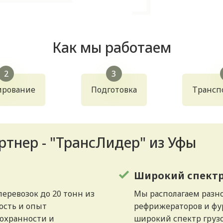
Как мы работаем
ирование
Подготовка
Трансп
тнер - "ТрансЛидер" из Уфы
Широкий спектр
еревозок до 20 тонн из
Мы располагаем разно
ость и опыт
рефрижераторов и фур
сохранности и
широкий спектр груз