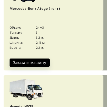
Mercedes-Benz Atego (тент)
Объем:
24 м3
Тоннаж:
5 т.
Длина:
5.2 м.
Ширина:
2.45 м.
Высота:
2.2 м.
Заказать машину
Hyundai HD78