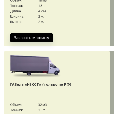
Объем:
18 м3
Тоннаж:
1.5 т.
Длина:
4.2 м.
Ширина:
2 м.
Высота:
2 м.
Заказать машину
ГАЗель «НЕКСТ» (только по РФ)
Объем:
32 м3
Тоннаж:
2.5 т.