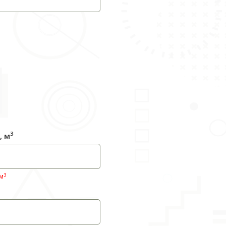
3
, м
3
 м