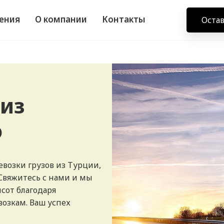
ения
О компании
Контакты
Остав
 из
ю
возки грузов из Турции,
 Свяжитесь с нами и мы
сот благодаря
озкам. Ваш успех