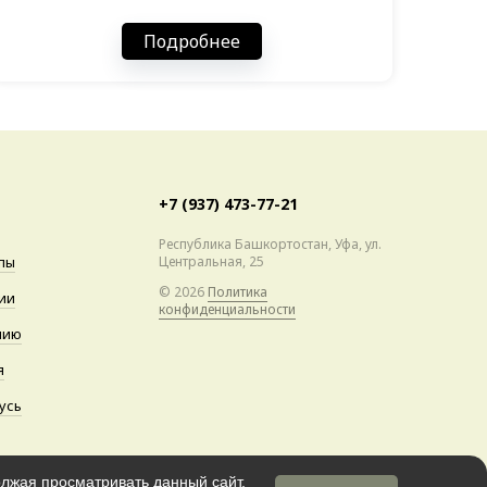
Подробнее
+7 (937) 473-77-21
Республика Башкортостан, Уфа, ул.
пы
Центральная, 25
© 2026
Политика
ии
конфиденциальности
нию
я
усь
олжая просматривать данный сайт,