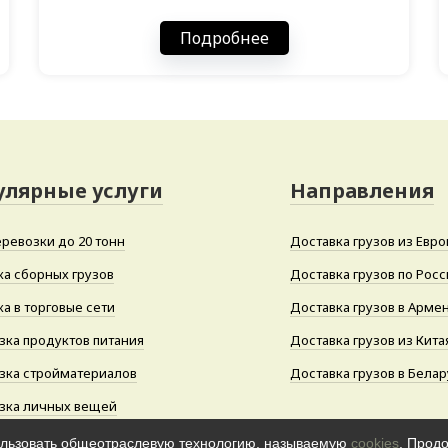
Подробнее
улярные услуги
Направления
еревозки до 20 тонн
Доставка грузов из Евро
ка сборных грузов
Доставка грузов по Росс
а в торговые сети
Доставка грузов в Арме
зка продуктов питания
Доставка грузов из Кита
зка стройматериалов
Доставка грузов в Белар
зка личных вещей
ользовать общеотраслевую технологию, называемую
cookies
. Прод