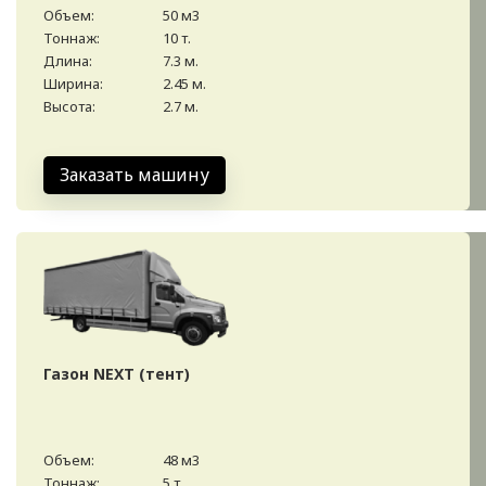
Объем:
50 м3
Тоннаж:
10 т.
Длина:
7.3 м.
Ширина:
2.45 м.
Высота:
2.7 м.
Заказать машину
Газон NEXT (тент)
Объем:
48 м3
Тоннаж:
5 т.